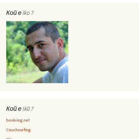
Кой е iko ?
Кой е Ik0 ?
book-log.net
Couchsurfing