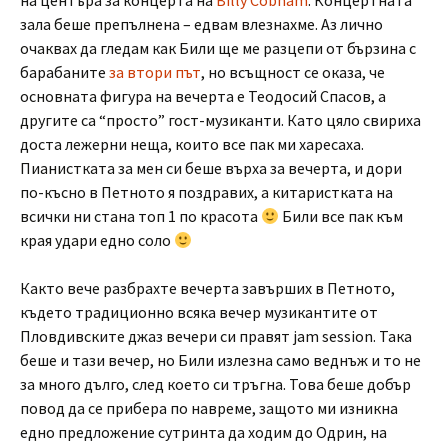
на центъра за концерта на
Billy Cobham
. Концертната
зала беше препълнена – едвам влезнахме. Аз лично
очаквах да гледам как Били ще ме разцепи от бързина с
барабаните
за втори път
, но всъщност се оказа, че
основната фигура на вечерта е Теодосий Спасов, а
другите са “просто” гост-музиканти. Като цяло свириха
доста лежерни неща, които все пак ми харесаха.
Пианистката за мен си беше върха за вечерта, и дори
по-късно в Петното я поздравих, а китаристката на
всички ни стана топ 1 по красота
Били все пак към
края удари едно соло
Както вече разбрахте вечерта завърших в Петното,
където традиционно всяка вечер музикантите от
Пловдивските джаз вечери си правят jam session. Така
беше и тази вечер, но Били излезна само веднъж и то не
за много дълго, след което си тръгна. Това беше добър
повод да се прибера по навреме, защото ми изникна
едно предложение сутринта да ходим до Одрин, на