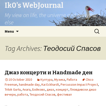
Ik0's WebJournal
My view on life, the universe and everything
else
Skip
Search
Menu
to
for:
content
Tag Archives: Теодосий Спасов
Джаз концерти и Handmade ден
10 October 2010
Култура
,
Музика
,
Работа
Chico
Freeman
,
handmade day
,
Kai Eckhardt
,
Percussion Impact Project
,
Trilok Gurtu
,
Акага
,
Бойково
,
джаз
,
концерт
,
Пловдивски джаз
вечери
,
работа
,
Теодосий Спасов
,
фестивал