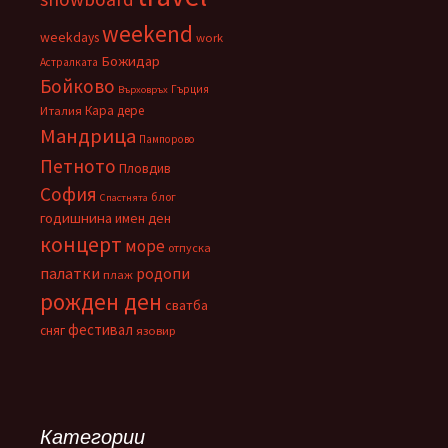
weekend
weekdays
work
Божидар
Астралката
Бойково
Гърция
Върховръх
Кара дере
Италия
Мандрица
Пампорово
Петното
Пловдив
София
блог
Спастнята
годишнина
имен ден
концерт
море
отпуска
палатки
родопи
плаж
рожден ден
сватба
фестивал
сняг
язовир
Категории