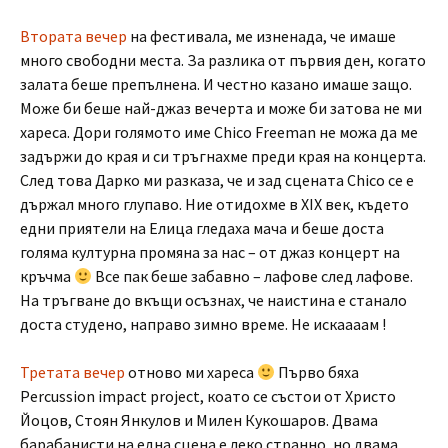
Втората вечер
на фестивала, ме изненада, че имаше
много свободни места. За разлика от първия ден, когато
залата беше препълнена. И честно казано имаше защо.
Може би беше най-джаз вечерта и може би затова не ми
хареса. Дори голямото име Chico Freeman не можа да ме
задържи до края и си тръгнахме преди края на концерта.
След това Дарко ми разказа, че и зад сцената Chico се е
държал много глупаво. Ние отидохме в XIX век, където
едни приятели на Елица гледаха мача и беше доста
голяма културна промяна за нас – от джаз концерт на
кръчма
Все пак беше забавно – лафове след лафове.
На тръгване до вкъщи осъзнах, че наистина е станало
доста студено, направо зимно време. Не искаааам !
Третата вечер
отново ми хареса
Първо бяха
Percussion impact project, коато се състои от Христо
Йоцов, Стоян Янкулов и Милен Кукошаров. Двама
барабанисти на една сцена е леко странно, но двама