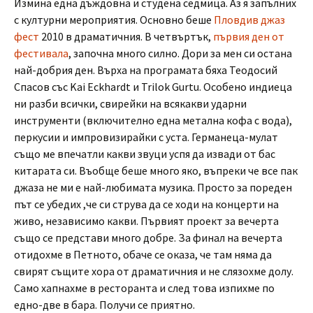
Измина една дъждовна и студена седмица. Аз я запълних
с културни мероприятия. Основно беше
Пловдив джаз
фест
2010 в драматичния. В четвъртък,
първия ден от
фестивала
, започна много силно. Дори за мен си остана
най-добрия ден. Върха на програмата бяха Теодосий
Спасов със Kai Eckhardt и Trilok Gurtu. Особено индиеца
ни разби всички, свирейки на всякакви ударни
инструменти (включително една метална кофа с вода),
перкусии и импровизирайки с уста. Германеца-мулат
също ме впечатли какви звуци успя да извади от бас
китарата си. Въобще беше много яко, въпреки че все пак
джаза не ми е най-любимата музика. Просто за пореден
път се убедих ,че си струва да се ходи на концерти на
живо, независимо какви. Първият проект за вечерта
също се представи много добре. За финал на вечерта
отидохме в Петното, обаче се оказа, че там няма да
свирят същите хора от драматичния и не слязохме долу.
Само хапнахме в ресторанта и след това изпихме по
едно-две в бара. Получи се приятно.