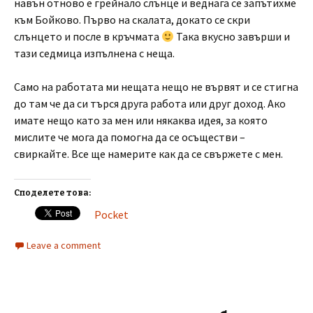
навън отново е грейнало слънце и веднага се запътихме
към Бойково. Първо на скалата, докато се скри
слънцето и после в кръчмата
Така вкусно завърши и
тази седмица изпълнена с неща.
Само на работата ми нещата нещо не вървят и се стигна
до там че да си търся друга работа или друг доход. Ако
имате нещо като за мен или някаква идея, за която
мислите че мога да помогна да се осъществи –
свиркайте. Все ще намерите как да се свържете с мен.
Споделете това:
Pocket
Leave a comment