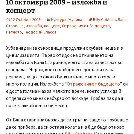
10 октомври 2009 – изложба и
концерт
12 October 2009
Култура
,
Музика
Billy Cobham
,
Баня
Старинна
,
изложба
,
концерт
,
Отражения от бъдещето
,
Петното
,
Теодосий Спасов
Хубавия ден за съкровища продължи с хубави неща и в
цивилизацията. Първо отидох на откриването на
изложбата в Баня Старинна, която стана известна със
скандала с Черни, което май донесе допълнителна
реклама, защото около Банята имаше много хора и
много полиция. Изложбата “
Отражения от бъдещето
” си
е доста голяма и аз за малкото време, което успях да й
отделя само минах набързо от всякъде. Трябва пак да я
посетя някой ден този месец.
От Бяна старинна бързах да си тръгна, защото трябваше
да се прибера, да си оставя колата и в 8 да бъда отново