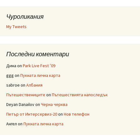
Чуроликания
My Tweets
Последни коментари
Дина
on
Park Live Fest ’09
ggg
on
Пукната лична карта
sabroe
on
Албания
Пътешествениците
on
Пътешествията напоследък
Deyan Danailov
on
Черна черква
Петър от Интерсервиз-20
on
Нов телефон
Ангел
on
Пукната лична карта