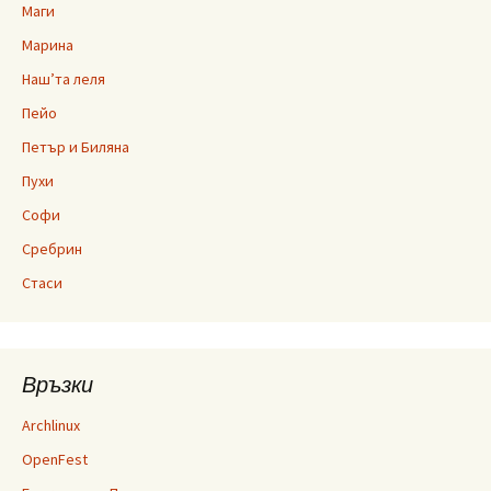
Маги
Марина
Наш’та леля
Пейо
Петър и Биляна
Пухи
Софи
Сребрин
Стаси
Връзки
Archlinux
OpenFest