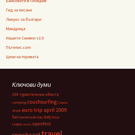
Банкомати в Пловдив
Гид за писане
Линукс за българи
Мандрица
Нашите Снимки v2.0
Пътепис.com
Цени на горивата
Ключови думи
100 туристически обекта
couchsurfing
camping
Croatia
euro trip april 2009
drunk
fun
Italy
handmade day
linux
openfest
Livigno
music
travel
snowboard