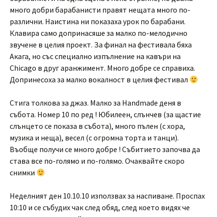
много добри барабанисти правят нещата много по-
различни. Наистина ни показаха урок по барабани.
Клавира само допринасяше за малко по-мелодично
звучене в целия проект. За финал на фестивала бяха
Акага, но със специално изпълнение на кавъри на
Chicago в друг аранжимент. Много добре се справиха.
Допринесоха за малко вокалност в целия фестивал
Стига толкова за джаз. Малко за Handmade деня в
събота. Номер 10 по ред ! Юбилеен, слънчев (за щастие
слънцето се показа в събота), много пълен (с хора,
музика и неща), весел (с огромна торта и танци).
Въобще получи се много добре ! Събитието започва да
става все по-голямо и по-голямо. Очаквайте скоро
снимки
Неделният ден 10.10.10 използвах за наспиване. Проспах
10:10 и се събудих чак след обяд, след което видях че