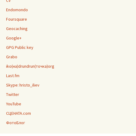
CV
Endomondo
Foursquare
Geocaching
Google+
GPG Public key
Grabo
iko(на)drundrun(точка)org
Last.fm
Skype: hristo_iliev
Twitter
YouTube
СЦЕНАТА.com
ФотоБлог