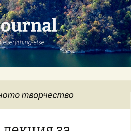
Journal
d everything else
родното творчество
 лекция за