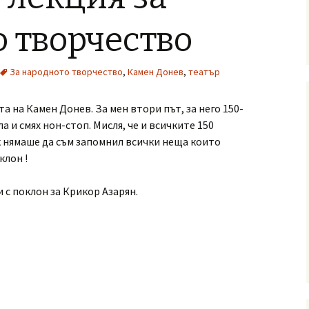
 творчество
За народното творчество
,
Камен Донев
,
театър
а на Камен Донев. За мен втори път, за него 150-
а и смях нон-стоп. Мисля, че и всичките 150
ак нямаше да съм запомнил всички неща които
клон !
 с поклон за Крикор Азарян.