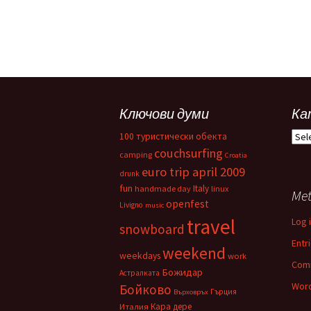
Ключови думи
Ка
Кат
100 туристически обекта
couchsurfing
camping
Croatia
euro trip april 2009
drunk
fun
Italy
handmade day
linux
Me
openfest
Livigno
music
travel
Log 
snowboard
Entr
weekend
weekdays
work
Com
Божидар
Астралката
Word
Бойково
Гърция
Върховръх
Кара дере
Италия