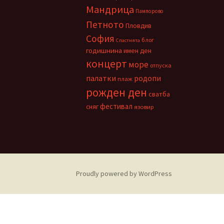
Мандрица
Пампорово
Петното
Пловдив
София
блог
Спастнята
годишнина
имен ден
концерт
море
отпуска
палатки
родопи
плаж
рожден ден
сватба
фестивал
сняг
язовир
Proudly powered by WordPress