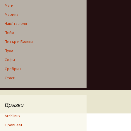
Маги
Марина
Наш’та леля
Пейо
Петър и Биляна
Пухи
Софи
Сребрин
Стаси
Връзки
Archlinux
OpenFest