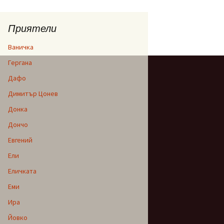
Приятели
Ваничка
Гергана
Дафо
Димитър Цонев
Донка
Дончо
Евгений
Ели
Еличката
Еми
Ира
Йовко