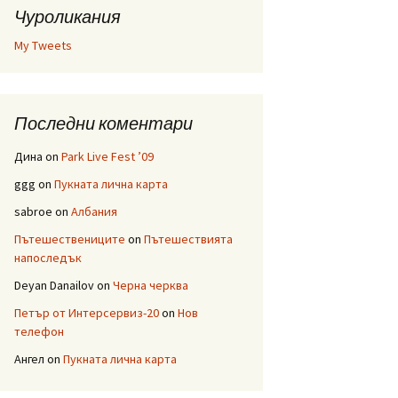
Чуроликания
My Tweets
Последни коментари
Дина
on
Park Live Fest ’09
ggg
on
Пукната лична карта
sabroe
on
Албания
Пътешествениците
on
Пътешествията
напоследък
Deyan Danailov
on
Черна черква
Петър от Интерсервиз-20
on
Нов
телефон
Ангел
on
Пукната лична карта