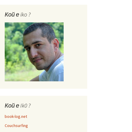
Кой е iko ?
Кой е Ik0 ?
book-log.net
Couchsurfing