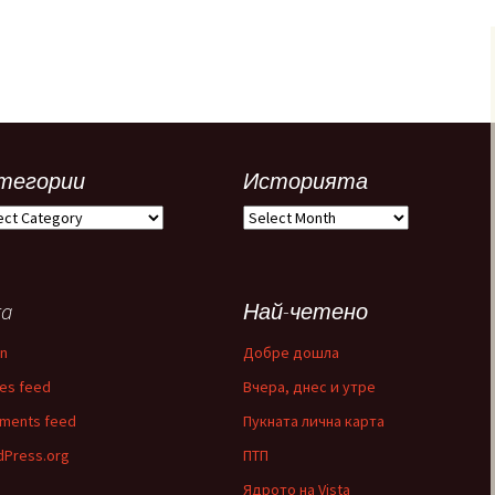
тегории
Историята
егории
Историята
ta
Най-четено
in
Добре дошла
ies feed
Вчера, днес и утре
ments feed
Пукната лична карта
Press.org
ПТП
Ядрото на Vista