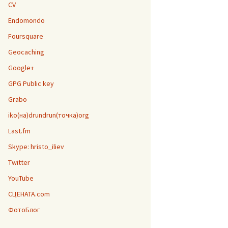
CV
Endomondo
Foursquare
Geocaching
Google+
GPG Public key
Grabo
iko(на)drundrun(точка)org
Last.fm
Skype: hristo_iliev
Twitter
YouTube
СЦЕНАТА.com
ФотоБлог