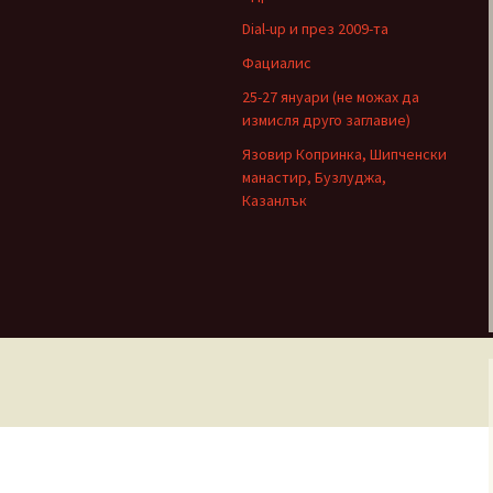
Dial-up и през 2009-та
Фациалис
25-27 януари (не можах да
измисля друго заглавие)
Язовир Копринка, Шипченски
манастир, Бузлуджа,
Казанлък