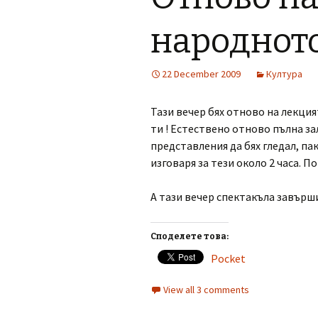
народното
22 December 2009
Култура
Тази вечер бях отново на лекцият
ти ! Естествено отново пълна зал
представления да бях гледал, п
изговаря за тези около 2 часа. По
А тази вечер спектакъла завърши
Споделете това:
Pocket
View all 3 comments