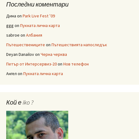
Последни коментари
Дина
on
Park Live Fest ’09
ggg
on
Пукната лична карта
sabroe
on
Албания
Пътешествениците
on
Пътешествията напоследък
Deyan Danailov
on
Черна черква
Петър от Интерсервиз-20
on
Нов телефон
Ангел
on
Пукната лична карта
Кой е iko ?