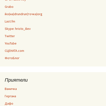
Grabo
iko(на)drundrun(точка)org
Last.fm
Skype: hristo_iliev
Twitter
YouTube
СЦЕНАТА.com
ФотоБлог
Приятели
Ваничка
Гергана
Дафо