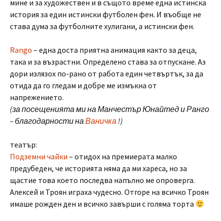
мине и за художествен и в същото време една истинска
история за един истински футболен фен. И въобще не
става дума за футболните хулигани, а истински фен.
Rango
– една доста приятна анимация както за деца,
така и за възрастни. Определено става за отпускане. Аз
дори излязох по-рано от работа един четвъртък, за да
отида да го гледам и добре ме измъкна от
напрежението.
(за посещенията ми на Манчестър Юнайтед и Ранго
– благодарности на
Ваничка
!)
театър:
Подземни чайки
– отидох на премиерата малко
предубеден, че историята няма да ми хареса, но за
щастие това което последва напълно ме опроверга.
Алексей и Троян играха чудесно. Отгоре на всичко Троян
имаше рожден ден и всичко завърши с голяма торта