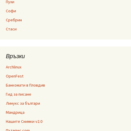
Пухи
Софи
Сребрин
Стаси
Връзки
Archlinux
OpenFest
Банкомати в Пловдив
Гид за писане
Линукс за българи
Мандрица
Нашите Снимки v2.0
Пътепис.com