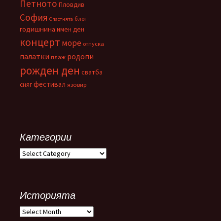
Петното
Пловдив
София
блог
Спастнята
годишнина
имен ден
концерт
море
отпуска
палатки
родопи
плаж
рожден ден
сватба
фестивал
сняг
язовир
Категории
Категории
Историята
Историята