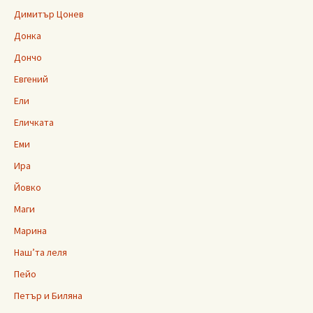
Димитър Цонев
Донка
Дончо
Евгений
Ели
Еличката
Еми
Ира
Йовко
Маги
Марина
Наш’та леля
Пейо
Петър и Биляна