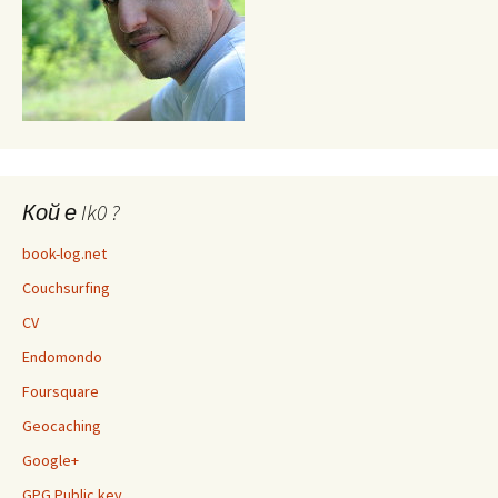
Кой е Ik0 ?
book-log.net
Couchsurfing
CV
Endomondo
Foursquare
Geocaching
Google+
GPG Public key