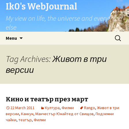
Ik0's WebJournal
My view on life, the universe and everything
else
Skip
Search
Menu
to
for:
content
Tag Archives: Живот в три
версии
Кино и театър през март
22 March 2011
Култура
,
Филми
Rango
,
Живот в три
версии
,
Канкун
,
Манчестър Юнайтед от Свищов
,
Подземни
чайки
,
театър
,
Филми