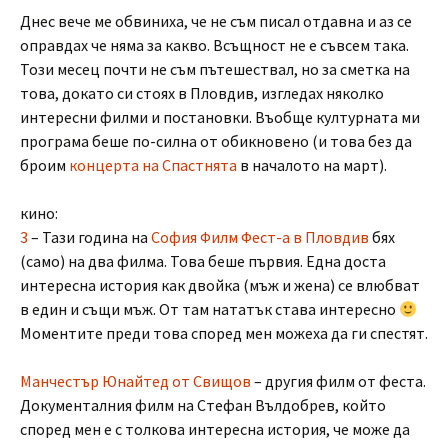
Днес вече ме обвиниха, че не съм писал отдавна и аз се
оправдах че няма за какво. Всъщност не е съвсем така.
Този месец почти не съм пътешествал, но за сметка на
това, докато си стоях в Пловдив, изгледах няколко
интересни филми и постановки. Въобще културната ми
програма беше по-силна от обикновено (и това без да
броим
концерта на Спастнята
в началото на март).
кино:
3
– Тази година на
София Филм Фест-а в Пловдив
бях
(само) на два филма. Това беше първия. Една доста
интересна история как двойка (мъж и жена) се влюбват
в един и същи мъж. От там нататък става интересно
Моментите преди това според мен можеха да ги спестят.
Манчестър Юнайтед от Свищов
– другия филм от феста.
Документалния филм на Стефан Вълдобрев, който
според мен е с толкова интересна история, че може да