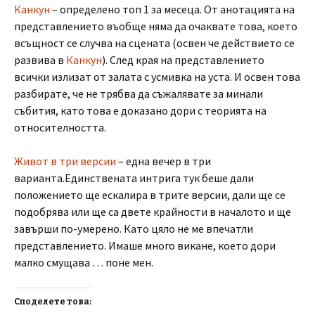
Канкун
– определено топ 1 за месеца. От анотацията на
представлението въобще няма да очаквате това, което
всъщност се случва на сцената (освен че действието се
развива в
Канкун
). След края на представлението
всички излизат от залата с усмивка на уста. И освен това
разбирате, че не трябва да съжалявате за минали
събития, като това е доказано дори с теорията на
относителността.
Живот в три версии
– една вечер в три
варианта.Единствената интрига тук беше дали
положението ще ескалира в трите версии, дали ще се
подобрява или ще са двете крайности в началото и ще
завърши по-умерено. Като цяло не ме впечатли
представлението. Имаше много викане, което дори
малко смущава … поне мен.
Споделете това: