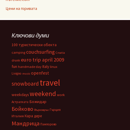
Цени на горивата
Ключови думи
100 туристически обекта
couchsurfing
camping
Croatia
euro trip april 2009
drunk
fun
Italy
handmade day
linux
openfest
Livigno
music
travel
snowboard
weekend
weekdays
work
Божидар
Астралката
Бойково
Гърция
Върховръх
Кара дере
Италия
Мандрица
Пампорово