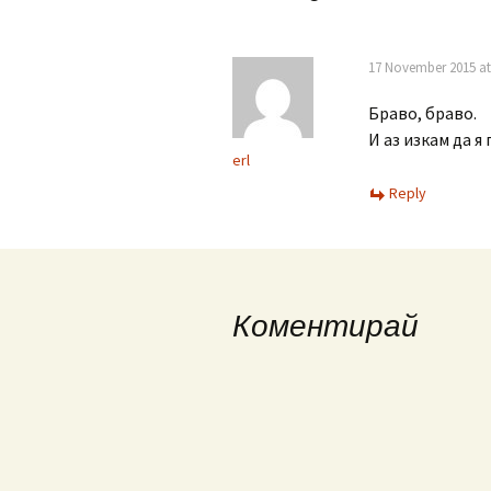
17 November 2015 at
Браво, браво.
И аз изкам да я
erl
Reply
Коментирай