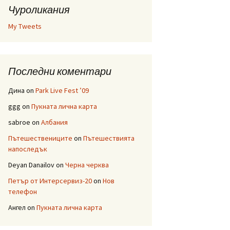
Чуроликания
My Tweets
Последни коментари
Дина
on
Park Live Fest ’09
ggg
on
Пукната лична карта
sabroe
on
Албания
Пътешествениците
on
Пътешествията
напоследък
Deyan Danailov
on
Черна черква
Петър от Интерсервиз-20
on
Нов
телефон
Ангел
on
Пукната лична карта