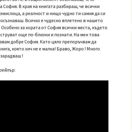
а София. В края на книгата разбираш, че всички
измислица, а реалност и нищо чудно ти самия да си
го осъзнаваш. Всичко е чудесно вплетено в нашето
 Особено за хората от София всички места, където
 струват още по-близки и познати. На мен това
навам добре София. Като цяло препоръчвам да
ига, която хич не е малка! Браво, Жоро ! Много
 зарадваш !
трейлър: