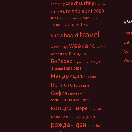
couchsurfing
camping
Croatia
euro trip april 2009
drunk
fun
Italy
handmade day
linux
Me
openfest
Livigno
music
travel
Log 
snowboard
Entr
weekend
weekdays
work
Com
Божидар
Астралката
Бойково
Word
Гърция
Върховръх
Кара дере
Италия
Мандрица
Пампорово
Петното
Пловдив
София
блог
Спастнята
годишнина
имен ден
концерт
море
отпуска
палатки
родопи
плаж
рожден ден
сватба