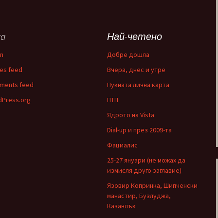
ta
Най-четено
in
Добре дошла
ies feed
Вчера, днес и утре
ments feed
Пукната лична карта
Press.org
ПТП
Ядрото на Vista
Dial-up и през 2009-та
Фациалис
25-27 януари (не можах да
измисля друго заглавие)
Язовир Копринка, Шипченски
манастир, Бузлуджа,
Казанлък