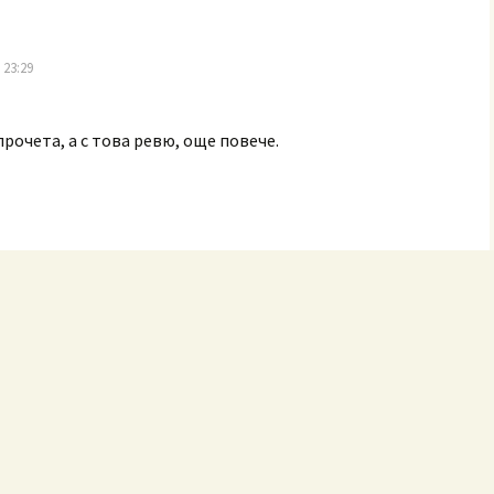
 23:29
 прочета, а с това ревю, още повече.