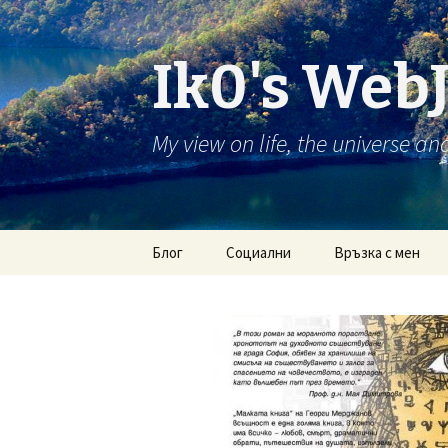
Ik0's Web
My view on life, the universe an
Skip
Блог
Социални
Връзка с мен
to
content
RSS постове
Twitter
RSS коментари
Foursquare
Last.fm
Google+