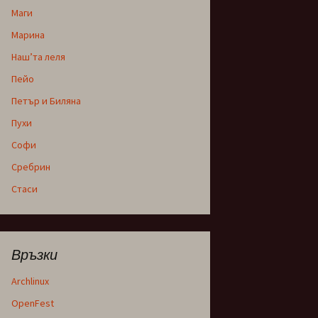
Маги
Марина
Наш’та леля
Пейо
Петър и Биляна
Пухи
Софи
Сребрин
Стаси
Връзки
Archlinux
OpenFest