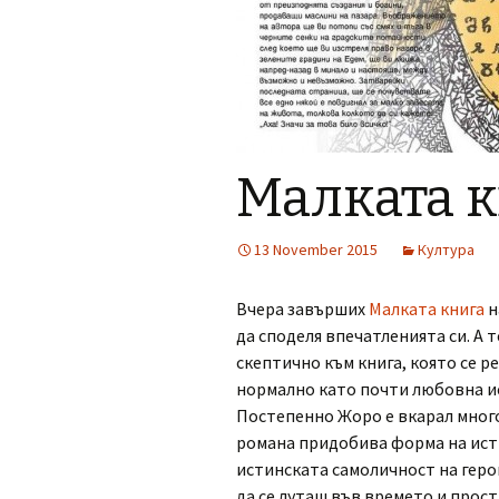
Малката 
13 November 2015
Култура
Вчера завърших
Малката книга
н
да споделя впечатленията си. А т
скептично към книга, която се ре
нормално като почти любовна и
Постепенно Жоро е вкарал много
романа придобива форма на исти
истинската самоличност на геро
да се луташ във времето и прос