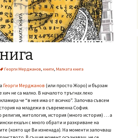
книга
Георги Мерджанов
,
книги
,
Малката книга
а
Георги Мерджанов
(или просто Жоро) и бързам
е хич не са малко. В началото тръгнах леко
кламира че “в нея има от всичко”. Започва съвсем
стория на младежи в съвременна София.
 религия, митология, история (много история) … а
нски екшън с много обрати и разкриване на
ите (която ще Ви изненада). На моменти започваш
транството. В същия момент осъзнаваш, че се