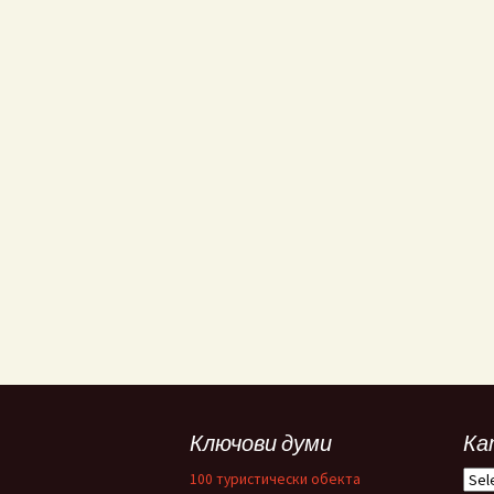
Ключови думи
Ка
Кат
100 туристически обекта