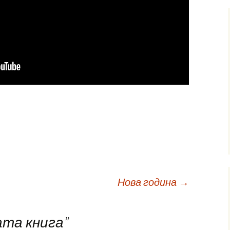
Нова година
→
та книга
”