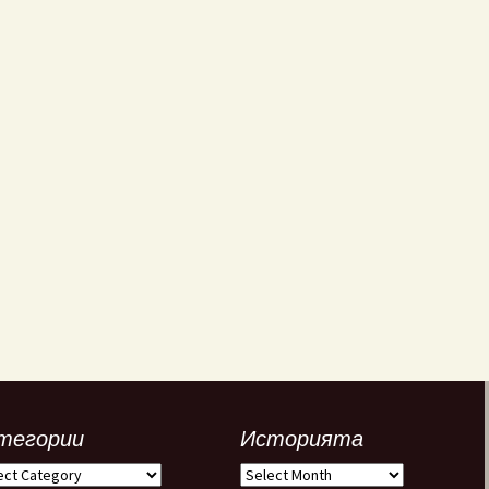
тегории
Историята
егории
Историята