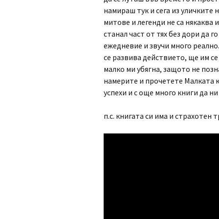
намираш тук и сега из уличките н
митове и легенди не са някаква 
станал част от тях без дори да 
ежедневие и звучи много реално.
се развива действието, ще им се
малко ми убягна, защото не поз
намерите и прочетете Малката кн
успехи и с още много книги да ни
п.с. книгата си има и страхотен 