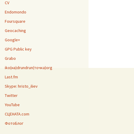
CV
Endomondo
Foursquare
Geocaching
Google+
GPG Public key
Grabo
iko(на)drundrun(точка)org
Last.fm
Skype: hristo_iliev
Twitter
YouTube
СЦЕНАТА.com
ФотоБлог