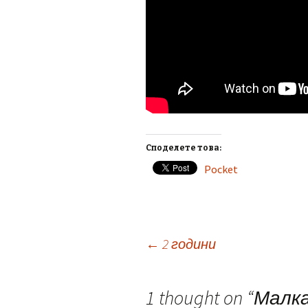
Споделете това:
Pocket
Post
←
2 години
navigation
1 thought on “
Малка