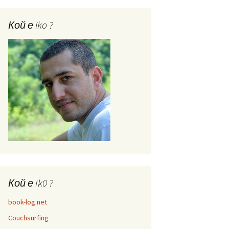
Кой е iko ?
Кой е Ik0 ?
book-log.net
Couchsurfing