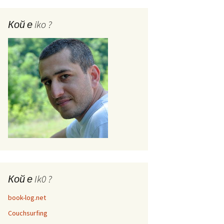
Кой е iko ?
Кой е Ik0 ?
book-log.net
Couchsurfing