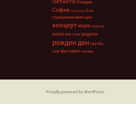
Петното
Пловдив
София
блог
Спастнята
годишнина
имен ден
концерт
море
отпуска
палатки
родопи
плаж
рожден ден
сватба
фестивал
сняг
язовир
Proudly powered by WordPress