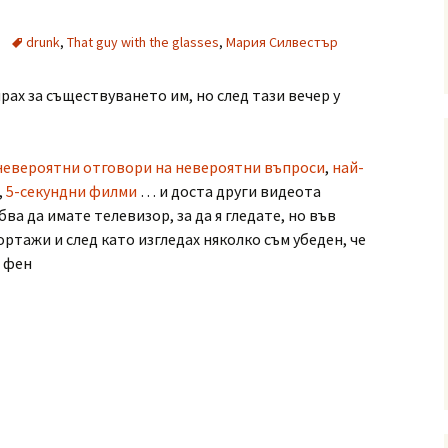
drunk
,
That guy with the glasses
,
Мария Силвестър
рах за съществуването им, но след тази вечер у
невероятни отговори на невероятни въпроси
,
най-
,
5-секундни филми
… и доста други видеота
бва да имате телевизор, за да я гледате, но във
ртажи и след като изгледах няколко съм убеден, че
й фен