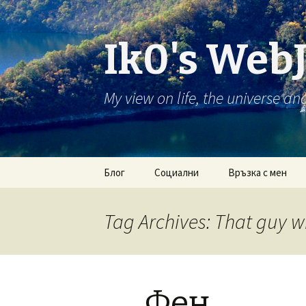
Ik0's Web
My view on life, the universe an
Skip
Блог
Социални
Връзка с мен
to
content
RSS постове
Twitter
Tag Archives: That guy w
RSS коментари
Foursquare
Last.fm
Фен
Google+