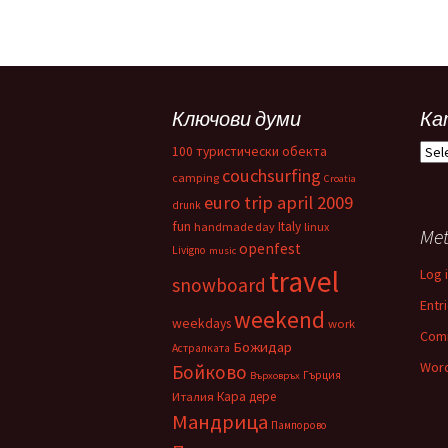
Ключови думи
Ка
Кат
100 туристически обекта
couchsurfing
camping
Croatia
euro trip april 2009
drunk
fun
Italy
handmade day
linux
Me
openfest
Livigno
music
travel
Log 
snowboard
Entr
weekend
weekdays
work
Com
Божидар
Астралката
Word
Бойково
Гърция
Върховръх
Кара дере
Италия
Мандрица
Пампорово