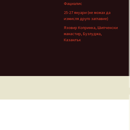
Фациалис
25-27 януари (не можах да
измисля друго заглавие)
Язовир Копринка, Шипченски
манастир, Бузлуджа,
Казанлък