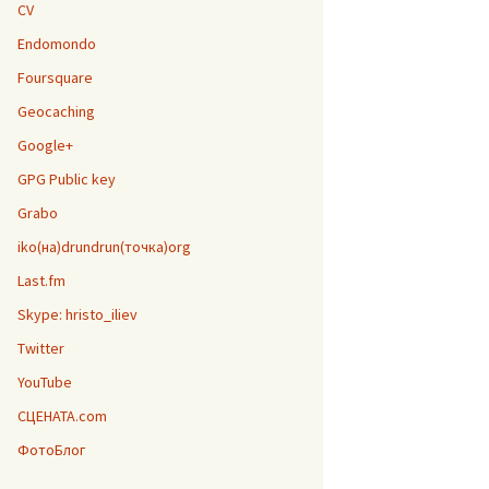
CV
Endomondo
Foursquare
Geocaching
Google+
GPG Public key
Grabo
iko(на)drundrun(точка)org
Last.fm
Skype: hristo_iliev
Twitter
YouTube
СЦЕНАТА.com
ФотоБлог