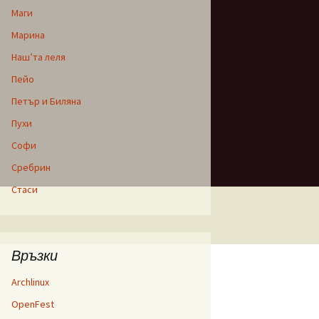
Маги
Марина
Наш’та леля
Пейо
Петър и Биляна
Пухи
Софи
Сребрин
Стаси
Връзки
Archlinux
OpenFest