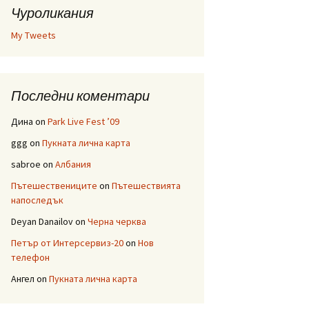
Чуроликания
My Tweets
Последни коментари
Дина
on
Park Live Fest ’09
ggg
on
Пукната лична карта
sabroe
on
Албания
Пътешествениците
on
Пътешествията
напоследък
Deyan Danailov
on
Черна черква
Петър от Интерсервиз-20
on
Нов
телефон
Ангел
on
Пукната лична карта