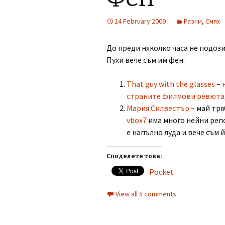
14 February 2009
Разни
,
Смях
До преди няколко часа не подози
Пухи вече съм им фен:
That guy with the glasses
–
страните филмови ревюта
Мария Силвестър
– май тря
vbox7
има много нейни репо
е напълно луда и вече съм 
Споделете това:
Pocket
View all 5 comments