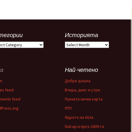
тегории
Историята
егории
Историята
ta
Най-четено
in
Добре дошла
ies feed
Вчера, днес и утре
ments feed
Пукната лична карта
Press.org
ПТП
Ядрото на Vista
Dial-up и през 2009-та