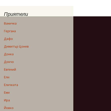
Приятели
Ваничка
Гергана
Дафо
Димитър Цонев
Донка
Дончо
Евгений
Ели
Еличката
Еми
Ира
Йовко