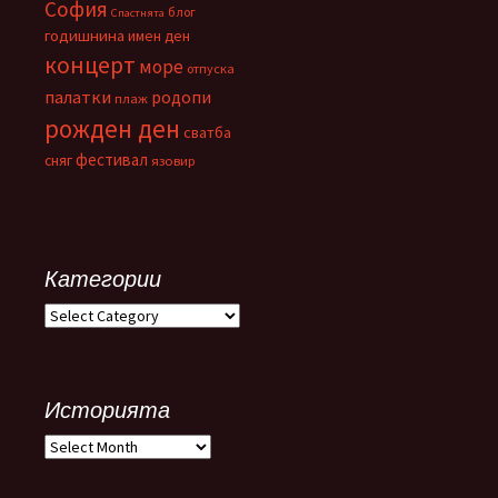
София
блог
Спастнята
годишнина
имен ден
концерт
море
отпуска
палатки
родопи
плаж
рожден ден
сватба
фестивал
сняг
язовир
Категории
Категории
Историята
Историята