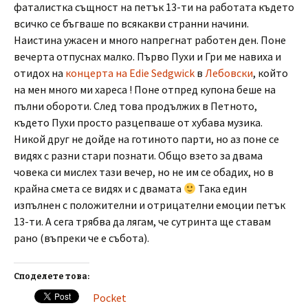
фаталистка същност на петък 13-ти на работата където
всичко се бъгваше по всякакви странни начини.
Наистина ужасен и много напрегнат работен ден. Поне
вечерта отпуснах малко. Първо Пухи и Гри ме навиха и
отидох на
концерта на Edie Sedgwick
в
Лебовски
, който
на мен много ми хареса ! Поне отпред купона беше на
пълни обороти. След това продължих в Петното,
където Пухи просто разцепваше от хубава музика.
Никой друг не дойде на готиното парти, но аз поне се
видях с разни стари познати. Общо взето за двама
човека си мислех тази вечер, но не им се обадих, но в
крайна смета се видях и с двамата
Така един
изпълнен с положителни и отрицателни емоции петък
13-ти. А сега трябва да лягам, че сутринта ще ставам
рано (въпреки че е събота).
Споделете това:
Pocket