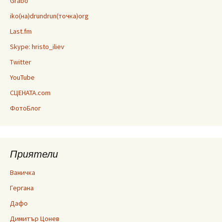
Grabo
iko(на)drundrun(точка)org
Last.fm
Skype: hristo_iliev
Twitter
YouTube
СЦЕНАТА.com
ФотоБлог
Приятели
Ваничка
Гергана
Дафо
Димитър Цонев