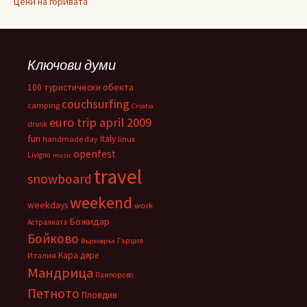
Цени на горивата
Ключови думи
100 туристически обекта
couchsurfing
camping
Croatia
euro trip april 2009
drunk
fun
Italy
handmade day
linux
openfest
Livigno
music
travel
snowboard
weekend
weekdays
work
Божидар
Астралката
Бойково
Гърция
Върховръх
Кара дере
Италия
Мандрица
Пампорово
Петното
Пловдив