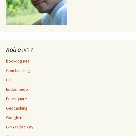
Кой е Ik0 ?
book-log.net
Couchsurfing
CV
Endomondo
Foursquare
Geocaching
Google+
GPG Public key