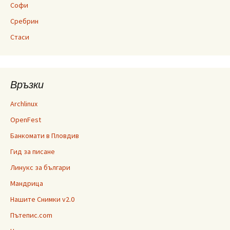
Софи
Сребрин
Стаси
Връзки
Archlinux
OpenFest
Банкомати в Пловдив
Гид за писане
Линукс за българи
Мандрица
Нашите Снимки v2.0
Пътепис.com