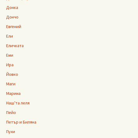
Донка
Дончо
Евгений
Ели
Еличката
Еми
Ира
Йовко
Маги
Марина
Наш’та леля
Пейо
Петър и Биляна
Пухи