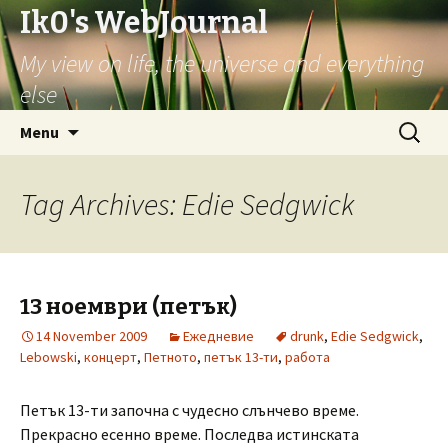
Ik0's WebJournal
My view on life, the universe and everything
else
Skip
Search
Menu
to
for:
content
Tag Archives: Edie Sedgwick
13 ноември (петък)
14 November 2009
Ежедневие
drunk
,
Edie Sedgwick
,
Lebowski
,
концерт
,
Петното
,
петък 13-ти
,
работа
Петък 13-ти започна с чудесно слънчево време.
Прекрасно есенно време. Последва истинската