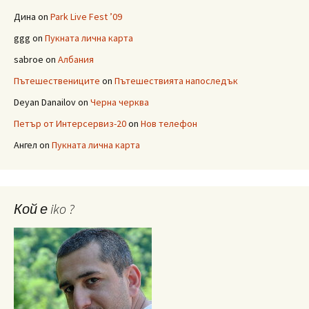
Дина
on
Park Live Fest ’09
ggg
on
Пукната лична карта
sabroe
on
Албания
Пътешествениците
on
Пътешествията напоследък
Deyan Danailov
on
Черна черква
Петър от Интерсервиз-20
on
Нов телефон
Ангел
on
Пукната лична карта
Кой е iko ?