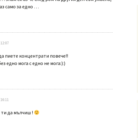
 аз само за едно …
12:07
да пиете концентрати повече!!
ез едно мога с едно не мога:):)
16:11
ти да мълчиш !