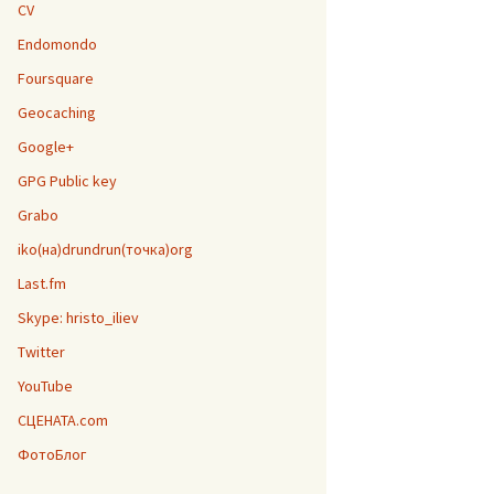
CV
Endomondo
Foursquare
Geocaching
Google+
GPG Public key
Grabo
iko(на)drundrun(точка)org
Last.fm
Skype: hristo_iliev
Twitter
YouTube
СЦЕНАТА.com
ФотоБлог