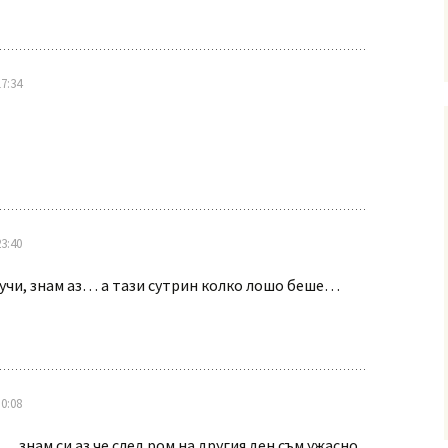
7:34
3:40
лучи, знам аз… а тази сутрин колко лошо беше…
0:08
 знам си аз че след ром на другия ден съм ужасно,