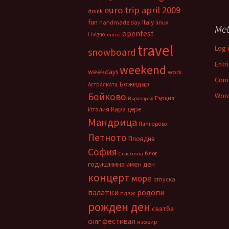
euro trip april 2009
drunk
fun
Italy
handmade day
linux
Me
openfest
Livigno
music
travel
Log 
snowboard
Entr
weekend
weekdays
work
Com
Божидар
Астралката
Бойково
Word
Гърция
Върховръх
Кара дере
Италия
Мандрица
Пампорово
Петното
Пловдив
София
блог
Спастнята
годишнина
имен ден
концерт
море
отпуска
палатки
родопи
плаж
рожден ден
сватба
фестивал
сняг
язовир