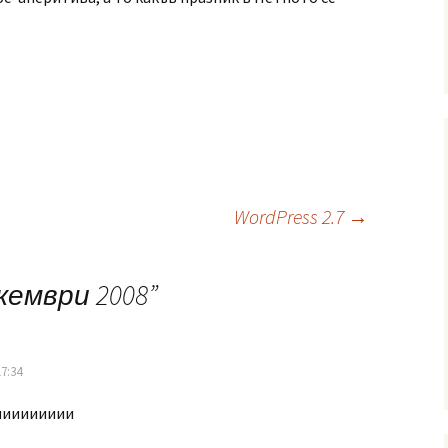
WordPress 2.7
→
кември 2008
”
7:34
иииииииии