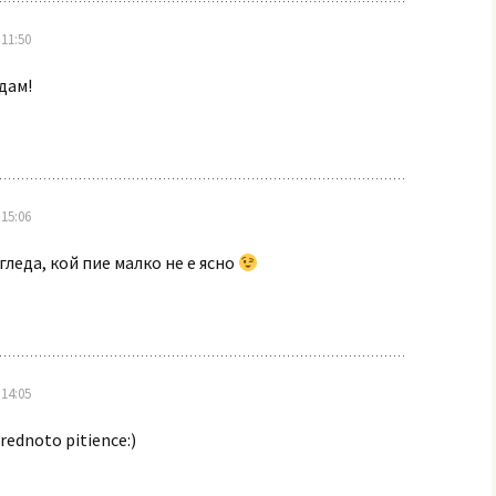
11:50
едам!
15:06
 гледа, кой пие малко не е ясно
14:05
rednoto pitience:)