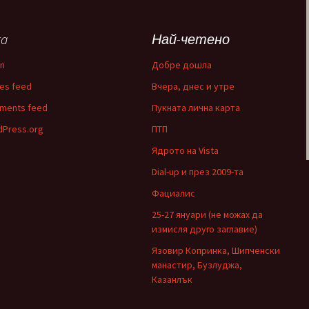
ta
Най-четено
in
Добре дошла
ies feed
Вчера, днес и утре
ments feed
Пукната лична карта
Press.org
ПТП
Ядрото на Vista
Dial-up и през 2009-та
Фациалис
25-27 януари (не можах да
измисля друго заглавие)
Язовир Копринка, Шипченски
манастир, Бузлуджа,
Казанлък