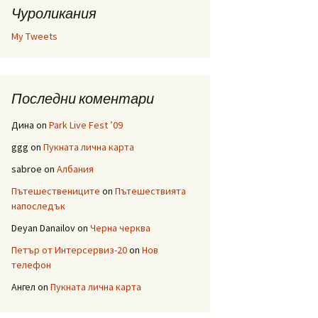
Чуроликания
My Tweets
Последни коментари
Дина
on
Park Live Fest ’09
ggg
on
Пукната лична карта
sabroe
on
Албания
Пътешествениците
on
Пътешествията
напоследък
Deyan Danailov
on
Черна черква
Петър от Интерсервиз-20
on
Нов
телефон
Ангел
on
Пукната лична карта