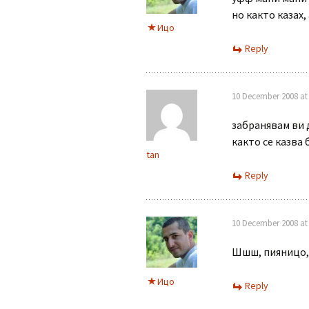
но както казах,
Ицо
Reply
10 December 2008 at 
забранявам ви 
както се казва б
tan
Reply
10 December 2008 at 
Шшш, пияницо, 
Ицо
Reply