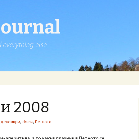
Journal
d everything else
ри 2008
 декември
,
drunk
,
Петното
фе-аперитива, а то какъв празник в Петното се