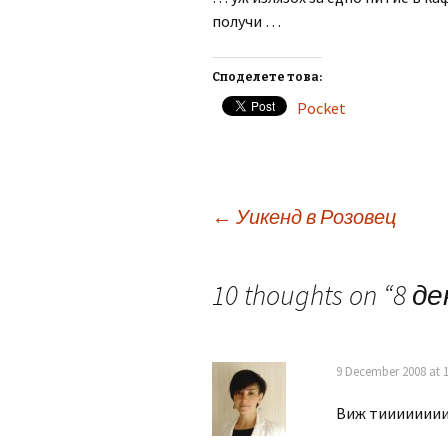
получи …
Споделете това:
Pocket
Post
←
Уикенд в Розовец
navigation
10 thoughts on “
8 де
9 December 2008 at 1
Виж тиииииии