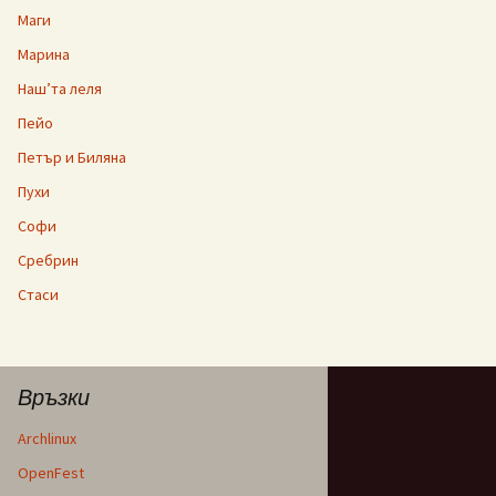
Маги
Марина
Наш’та леля
Пейо
Петър и Биляна
Пухи
Софи
Сребрин
Стаси
Връзки
Archlinux
OpenFest