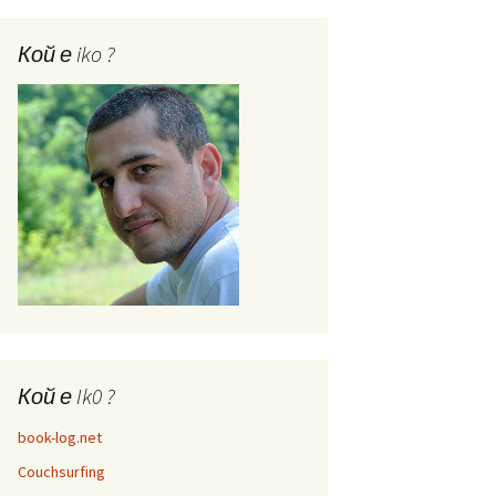
Кой е iko ?
Кой е Ik0 ?
book-log.net
Couchsurfing