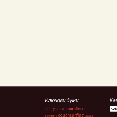
Ключови думи
Ка
Кат
100 туристически обекта
couchsurfing
camping
Croatia