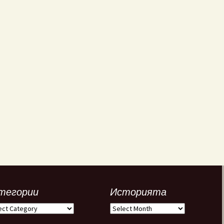
тегории
Историята
егории
Историята