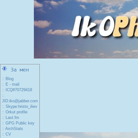
За мен
:: Blog
:: E - mail
:: ICQ#70729418
::
JID:iko@jabber.com
:: Skype:hristo_iliev
:: Orkut profile
:: Last.fm
:: GPG Public key
:: ArchStats
:: CV