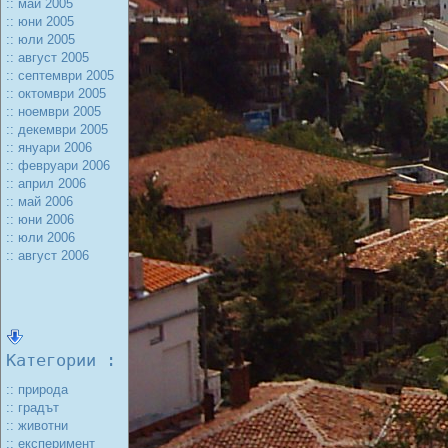
:: май 2005
:: юни 2005
:: юли 2005
:: август 2005
:: септември 2005
:: октомври 2005
:: ноември 2005
:: декември 2005
:: януари 2006
:: февруари 2006
:: април 2006
:: май 2006
:: юни 2006
:: юли 2006
:: август 2006
Категории :
:: природа
:: градът
:: животни
:: експеримент