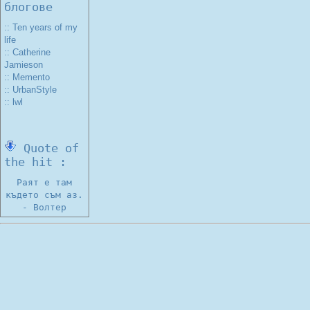
блогове
:: Ten years of my
life
:: Catherine
Jamieson
:: Memento
:: UrbanStyle
:: lwl
Quote of
the hit :
Раят е там
където съм аз.
- Волтер