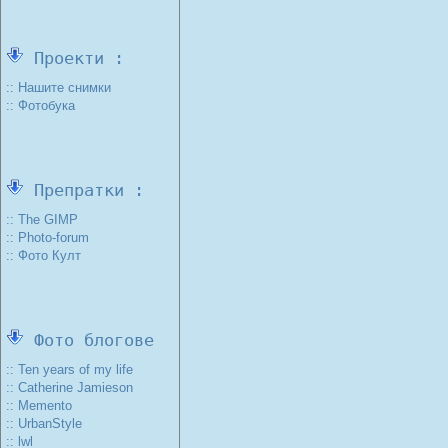
Проекти :
:: Нашите снимки
:: Фотобука
Препратки :
:: The GIMP
:: Photo-forum
:: Фото Култ
Фото блогове
:: Ten years of my life
:: Catherine Jamieson
:: Memento
:: UrbanStyle
:: lwl