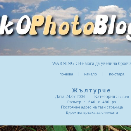
WARNING : Не мога да увелича брояч
||
||
по-нова
начало
по-стара
Жълтурче
Дата 24.
Категория :
07.2004
nature
Размер : 640 x 480 px
Постоянен адрес на тази страница
Директна връзка за снимката