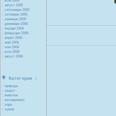
:: юли 2005
:: август 2005
:: септември 2005
:: октомври 2005
:: ноември 2005
:: декември 2005
:: януари 2006
:: февруари 2006
:: април 2006
:: май 2006
:: юни 2006
:: юли 2006
:: август 2006
Категории :
:: природа
:: градът
:: животни
:: експеримент
:: хора
:: хумор