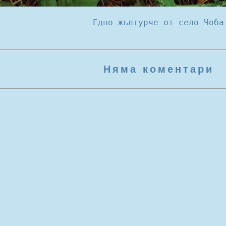
Едно жълтурче от село Чоба
Няма коментари