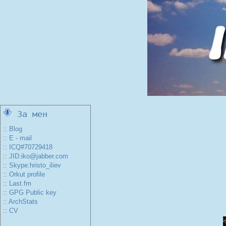
За мен
:: Blog
:: E - mail
:: ICQ#70729418
:: JID:iko@jabber.com
:: Skype:hristo_iliev
:: Orkut profile
:: Last.fm
:: GPG Public key
:: ArchStats
:: CV