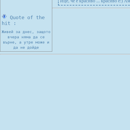
Ице, че е красиво ... красиво е:) А
Quote of the
hit :
Живей за днес, защото
вчера няма да се
върне, а утре може и
да не дойде