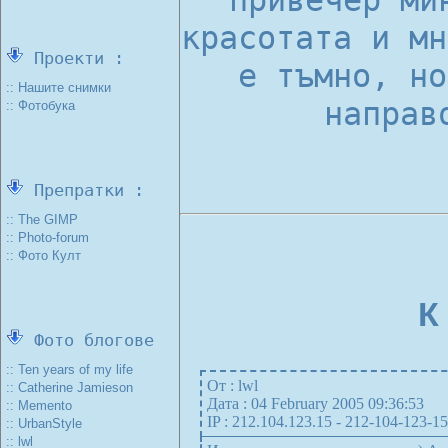
привечер ми
красотата и мн
Проекти :
е тъмно, но
:: Нашите снимки
направ
:: Фотобука
Препратки :
:: The GIMP
:: Photo-forum
:: Фото Култ
К
Фото блогове
:: Ten years of my life
От : lwl
:: Catherine Jamieson
Дата : 04 February 2005 09:36:53
:: Memento
IP : 212.104.123.15 - 212-104-123-15
:: UrbanStyle
:: lwl