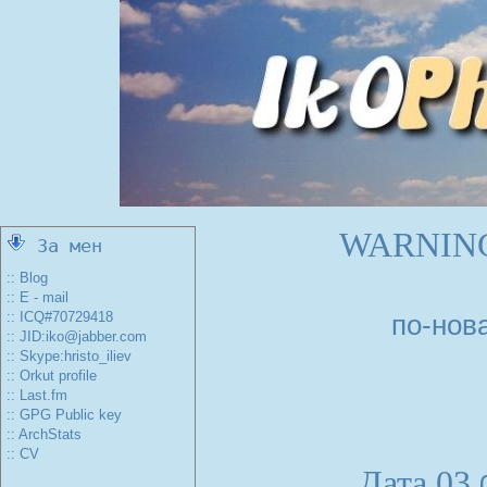
WARNING 
За мен
:: Blog
:: E - mail
:: ICQ#70729418
по-нов
:: JID:iko@jabber.com
:: Skype:hristo_iliev
:: Orkut profile
:: Last.fm
:: GPG Public key
:: ArchStats
:: CV
Дата 03.