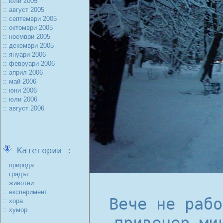
:: юли 2005
:: август 2005
:: септември 2005
:: октомври 2005
:: ноември 2005
:: декември 2005
:: януари 2006
:: февруари 2006
:: април 2006
:: май 2006
:: юни 2006
:: юли 2006
:: август 2006
Категории :
:: природа
:: градът
:: животни
:: експеримент
Вече не рабо
:: хора
:: хумор