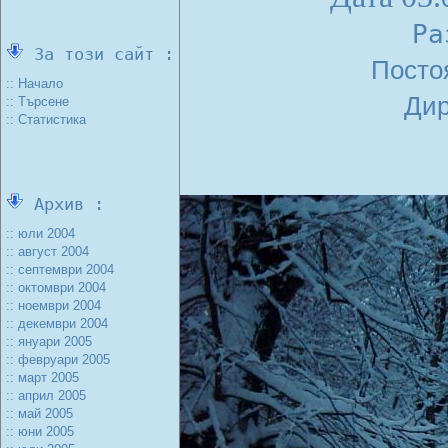
Ра
За този сайт :
Посто
:: Начало
Дир
:: Търсене
:: Статистика
Архив :
:: юли 2004
:: август 2004
:: септември 2004
:: октомври 2004
:: ноември 2004
:: декември 2004
:: януари 2005
:: февруари 2005
:: март 2005
:: април 2005
:: май 2005
:: юни 2005