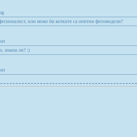
bg
фесионалист, или може би котките са опитни фотомодели?
net
, знаеш ли? :)
net