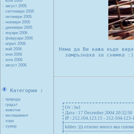
:: юли 2005
:: август 2005
:: септември 2005
:: октомври 2005
:: ноември 2005
:: декември 2005
:: януари 2006
:: февруари 2006
:: април 2006
Няма да Ви кажа къде видя
:: май 2006
:: юни 2006
замръзнаха за снимка :)
:: юли 2006
:: август 2006
Категории :
:: природа
:: градът
От : lwl
:: животни
Дата : 17 December 2004 20:32:50
:: експеримент
IP : 212.104.123.15 - 212-104-123-
:: хора
:: хумор
kitties :))) отново много яка снимк