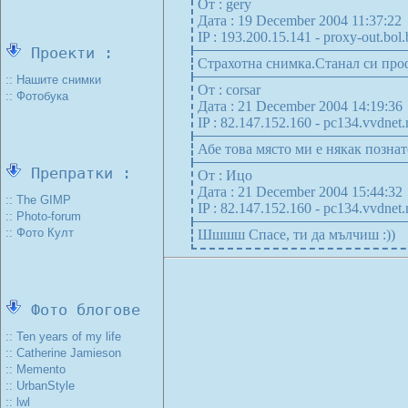
От : gery
Дата : 19 December 2004 11:37:22
IP : 193.200.15.141 - proxy-out.bol.
Проекти :
Страхотна снимка.Станал си про
:: Нашите снимки
От : corsar
:: Фотобука
Дата : 21 December 2004 14:19:36
IP : 82.147.152.160 - pc134.vvdnet.
Абе това място ми е някак познато
Препратки :
От : Ицо
Дата : 21 December 2004 15:44:32
:: The GIMP
IP : 82.147.152.160 - pc134.vvdnet.
:: Photo-forum
:: Фото Култ
Шшшш Спасе, ти да мълчиш :))
Фото блогове
:: Ten years of my life
:: Catherine Jamieson
:: Memento
:: UrbanStyle
:: lwl