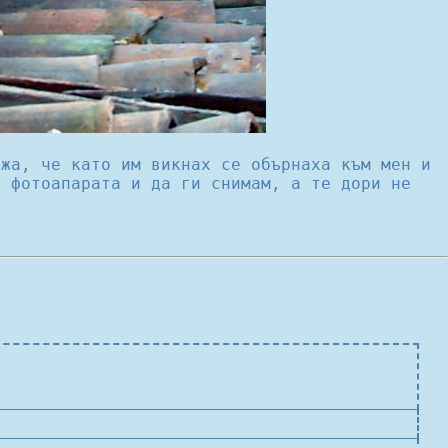
ажа, че като им викнах се обърнаха към мен и
я фотоапарата и да ги снимам, а те дори не