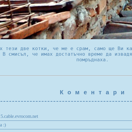
х тези две котки, че ме е срам, само ще Ви к
 В смисъл, че имах достатъчно време да извад
помръднаха.
К о м е н т а р и
15.cable.evrocom.net
а :)