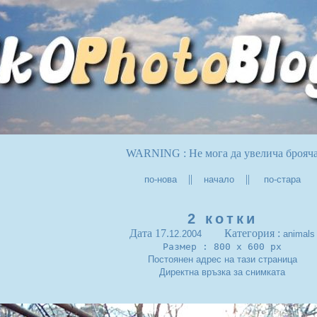
WARNING : Не мога да увелича брояч
||
||
по-нова
начало
по-стара
2 котки
Дата 17.
Категория :
12.2004
animals
Размер : 800 x 600 px
Постоянен адрес на тази страница
Директна връзка за снимката