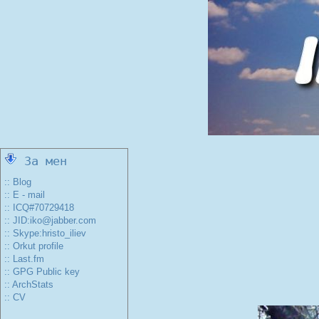
За мен
:: Blog
:: E - mail
:: ICQ#70729418
:: JID:iko@jabber.com
:: Skype:hristo_iliev
:: Orkut profile
:: Last.fm
:: GPG Public key
:: ArchStats
:: CV