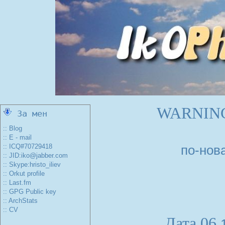
WARNING 
За мен
:: Blog
:: E - mail
:: ICQ#70729418
по-нов
:: JID:iko@jabber.com
:: Skype:hristo_iliev
:: Orkut profile
:: Last.fm
:: GPG Public key
:: ArchStats
:: CV
Дата 06.