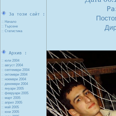
Ра
За този сайт :
Посто
:: Начало
Дир
:: Търсене
:: Статистика
Архив :
:: юли 2004
:: август 2004
:: септември 2004
:: октомври 2004
:: ноември 2004
:: декември 2004
:: януари 2005
:: февруари 2005
:: март 2005
:: април 2005
:: май 2005
:: юни 2005