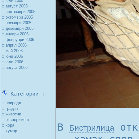
:: юли 2005
:: август 2005
:: септември 2005
:: октомври 2005
:: ноември 2005
:: декември 2005
:: януари 2006
:: февруари 2006
:: април 2006
:: май 2006
:: юни 2006
:: юли 2006
:: август 2006
Категории :
:: природа
:: градът
:: животни
:: експеримент
В
откр
:: хора
Бистрилица
:: хумор