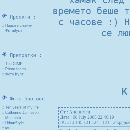
хамак след 
времето беше т
Проекти :
с часове :) Н
:: Нашите снимки
се л
:: Фотобука
Препратки :
:: The GIMP
:: Photo-forum
:: Фото Култ
К
Фото блогове
:: Ten years of my life
От : Анонимен
:: Catherine Jamieson
Дата : 08 July 2005 22:46:19
:: Memento
IP : 213.145.121.124 - 121-124.pppoe.
:: UrbanStyle
:: lwl