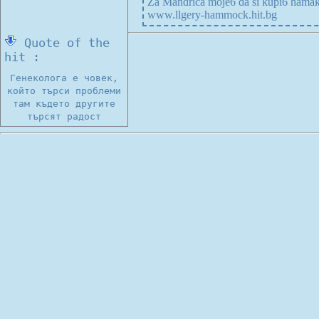
Za Mandrica moje6 da si kupi6 hamak
www.llgery-hammock.hit.bg
Quote of the
hit :
Генеколога е човек,
който търси проблеми
там където другите
търсят радост