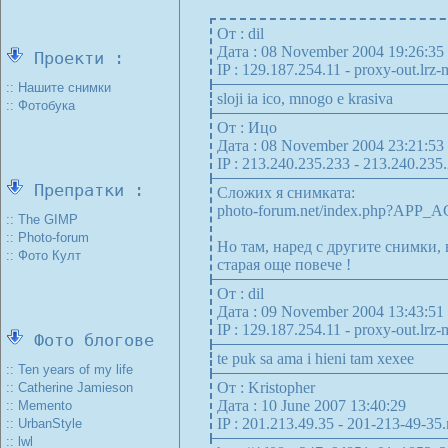
От : dil
Дата : 08 November 2004 19:26:35
Проекти :
IP : 129.187.254.11 - proxy-out.lrz
:: Нашите снимки
sloji ia ico, mnogo e krasiva
:: Фотобука
От : Ицо
Дата : 08 November 2004 23:21:53
IP : 213.240.235.233 - 213.240.235
Препратки :
Сложих я снимката:
photo-forum.net/index.php?
:: The GIMP
:: Photo-forum
Но там, наред с другите снимки, 
:: Фото Култ
старая още повече !
От : dil
Дата : 09 November 2004 13:43:51
IP : 129.187.254.11 - proxy-out.lrz
Фото блогове
te puk sa ama i hieni tam xexee
:: Ten years of my life
От : Kristopher
:: Catherine Jamieson
Дата : 10 June 2007 13:40:29
:: Memento
IP : 201.213.49.35 - 201-213-49-35.n
:: UrbanStyle
:: lwl