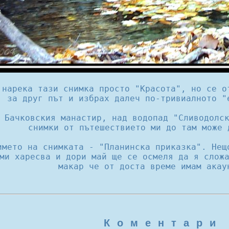
 нарека тази снимка просто "Красота", но се о
за друг път и избрах далеч по-тривиалното "
 Бачковския манастир, над водопад "Сливодолс
снимки от пътешествието ми до там може
името на снимката - "Планинска приказка". Нещ
 ми харесва и дори май ще се осмеля да я слож
макар че от доста време имам акау
К о м е н т а р и