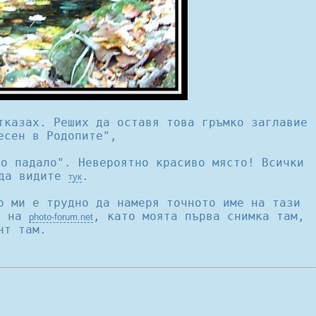
тказах. Реших да оставя това гръмко заглавие
есен в Родопите",
ко падало". Невероятно красиво място! Всички
 да видите
.
тук
о ми е трудно да намеря точното име на тази
а на
, като моята първа снимка там,
photo-forum.net
нт там.