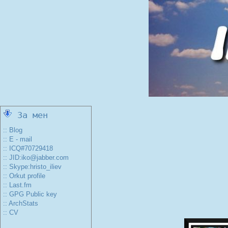
За мен
:: Blog
:: E - mail
:: ICQ#70729418
:: JID:iko@jabber.com
:: Skype:hristo_iliev
:: Orkut profile
:: Last.fm
:: GPG Public key
:: ArchStats
:: CV