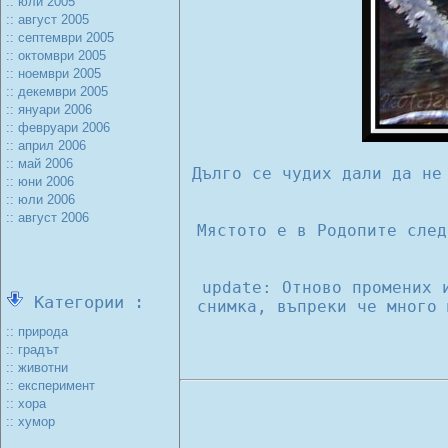
:: юли 2005
:: август 2005
:: септември 2005
:: октомври 2005
:: ноември 2005
:: декември 2005
:: януари 2006
:: февруари 2006
:: април 2006
:: май 2006
Дълго се чудих дали да не
:: юни 2006
:: юли 2006
:: август 2006
Мястото е в Родопите след
update: Отново промених 
Категории :
снимка, въпреки че много
:: природа
:: градът
:: животни
:: експеримент
:: хора
:: хумор