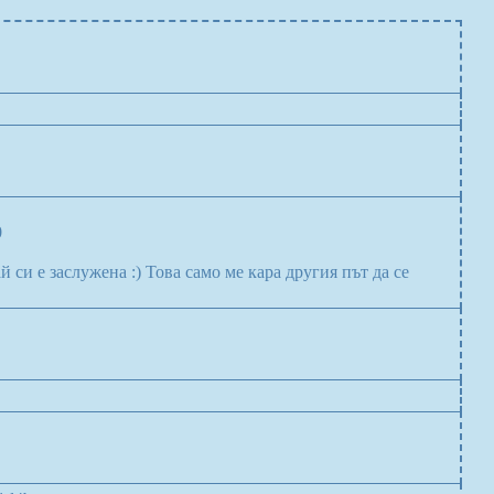
0
 си е заслужена :) Това само ме кара другия път да се