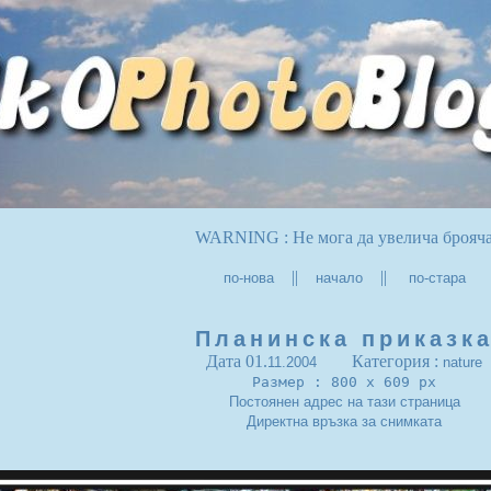
WARNING : Не мога да увелича брояч
||
||
по-нова
начало
по-стара
Планинска приказк
Дата 01.
Категория :
11.2004
nature
Размер : 800 x 609 px
Постоянен адрес на тази страница
Директна връзка за снимката