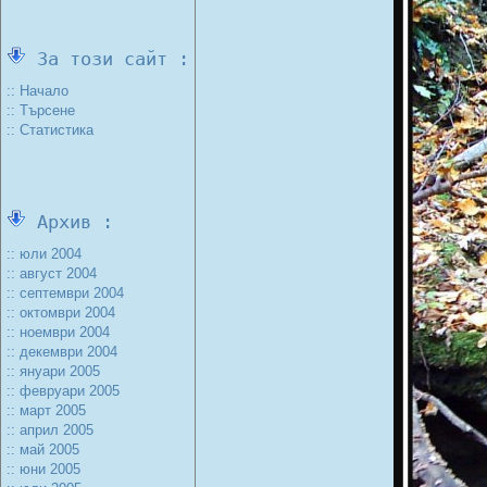
За този сайт :
:: Начало
:: Търсене
:: Статистика
Архив :
:: юли 2004
:: август 2004
:: септември 2004
:: октомври 2004
:: ноември 2004
:: декември 2004
:: януари 2005
:: февруари 2005
:: март 2005
:: април 2005
:: май 2005
:: юни 2005