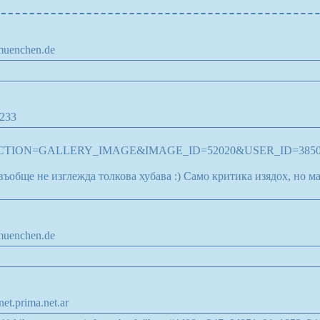
-muenchen.de
.233
APP_ACTION=GALLERY_IMAGE&IMAGE_ID=52020&USER_ID=385
въобще не изглежда толкова хубава :) Само критика изядох, но май
-muenchen.de
et.prima.net.ar