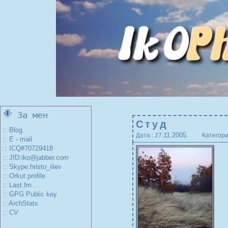
За мен
Студ
:: Blog
11.2005
Дата : 27.
Категори
:: E - mail
:: ICQ#70729418
:: JID:iko@jabber.com
:: Skype:hristo_iliev
:: Orkut profile
:: Last.fm
:: GPG Public key
:: ArchStats
:: CV