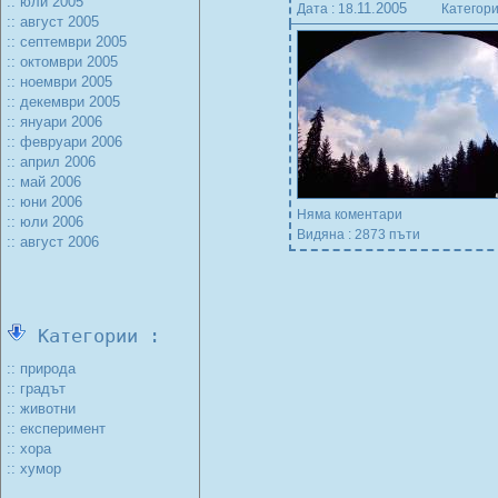
:: юли 2005
11.2005
Дата : 18.
Категори
:: август 2005
:: септември 2005
:: октомври 2005
:: ноември 2005
:: декември 2005
:: януари 2006
:: февруари 2006
:: април 2006
:: май 2006
:: юни 2006
Няма коментари
:: юли 2006
Видяна : 2873 пъти
:: август 2006
Категории :
:: природа
:: градът
:: животни
:: експеримент
:: хора
:: хумор