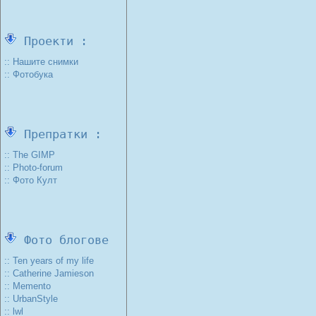
Проекти :
:: Нашите снимки
:: Фотобука
Препратки :
:: The GIMP
:: Photo-forum
:: Фото Култ
Фото блогове
:: Ten years of my life
:: Catherine Jamieson
:: Memento
:: UrbanStyle
:: lwl