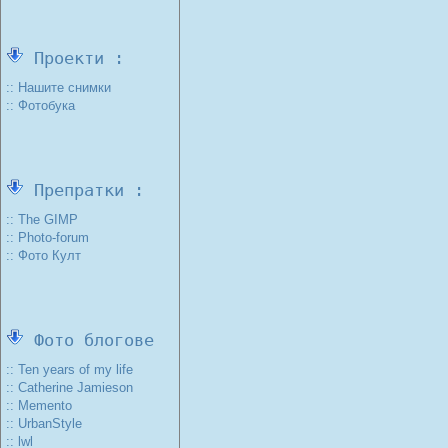
Проекти :
:: Нашите снимки
:: Фотобука
Препратки :
:: The GIMP
:: Photo-forum
:: Фото Култ
Фото блогове
:: Ten years of my life
:: Catherine Jamieson
:: Memento
:: UrbanStyle
:: lwl