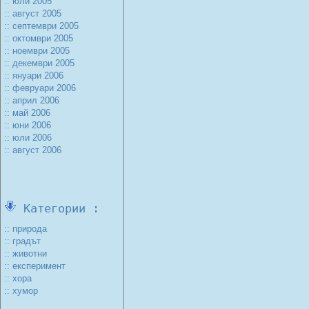
:: юли 2005
:: август 2005
:: септември 2005
:: октомври 2005
:: ноември 2005
:: декември 2005
:: януари 2006
:: февруари 2006
:: април 2006
:: май 2006
:: юни 2006
:: юли 2006
:: август 2006
Категории :
:: природа
:: градът
:: животни
:: експеримент
:: хора
:: хумор