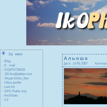
За мен
Альоша
:: Blog
05.2007
Дата : 19.
Категори
:: E - mail
:: ICQ#70729418
:: JID:iko@jabber.com
:: Skype:hristo_iliev
:: Orkut profile
:: Last.fm
:: GPG Public key
:: ArchStats
:: CV