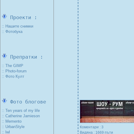
Проекти :
:: Нашите снимки
:: Фотобука
Препратки :
:: The GIMP
:: Photo-forum
:: Фото Култ
Фото блогове
:: Ten years of my life
:: Catherine Jamieson
:: Memento
:: UrbanStyle
Коментари : 3
:: lwl
Видяна : 1669 пъти