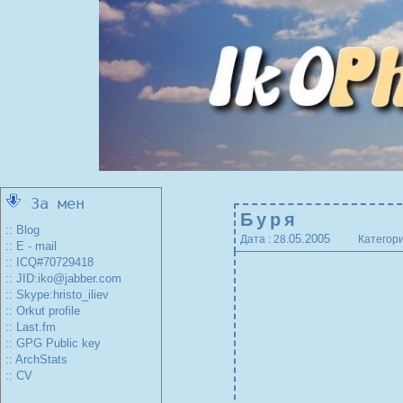
За мен
Буря
:: Blog
05.2005
Дата : 28.
Категори
:: E - mail
:: ICQ#70729418
:: JID:iko@jabber.com
:: Skype:hristo_iliev
:: Orkut profile
:: Last.fm
:: GPG Public key
:: ArchStats
:: CV