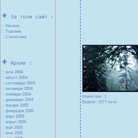
За този сайт :
:: Начало
:: Търсене
:: Статистика
Архив :
:: юли 2004
:: август 2004
:: септември 2004
:: октомври 2004
:: ноември 2004
Коментари : 1
:: декември 2004
Видяна : 1577 пъти
:: януари 2005
:: февруари 2005
:: март 2005
:: април 2005
:: май 2005
:: юни 2005